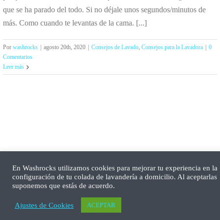
que se ha parado del todo. Si no déjale unos segundos/minutos de
más. Como cuando te levantas de la cama. [...]
Por
washrocks
|
agosto 20th, 2020
|
Consejos de Lavado
,
Consejos para la Lavadora
|
0
Comentarios
Leer más
En Washrocks utilizamos cookies para mejorar tu experiencia en la
configuración de tu colada de lavandería a domicilio. Al aceptarlas
suponemos que estás de acuerdo.
Ajustes de Cookies
ACEPTAR
Comprueba si llega a tu zona el servicio a domicilio de lavandería
aq