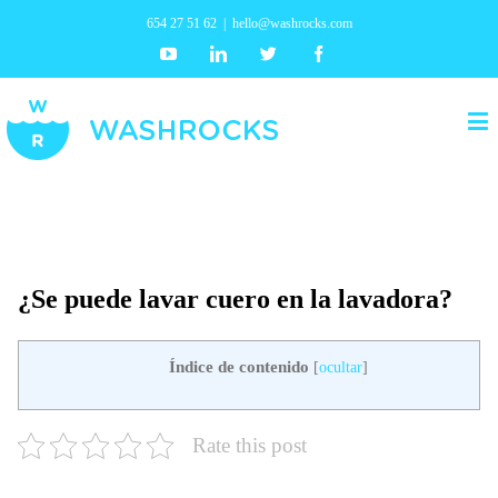
654 27 51 62
|
hello@washrocks.com
Youtube
Linkedin
Twitter
Facebook
¿Se puede lavar cuero en la lavadora?
Índice de contenido
[
ocultar
]
Rate this post