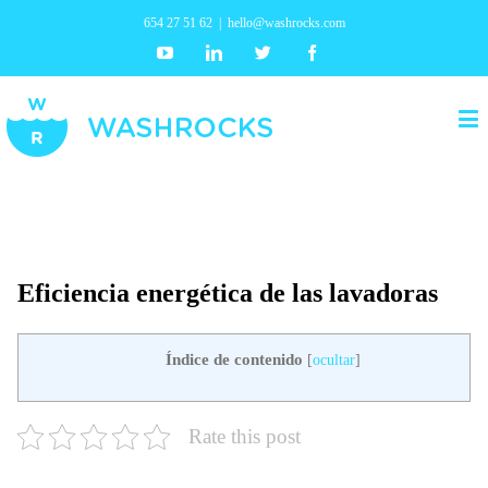
654 27 51 62
|
hello@washrocks.com
Youtube
Linkedin
Twitter
Facebook
Eficiencia energética de las lavadoras
Índice de contenido
[
ocultar
]
Rate this post