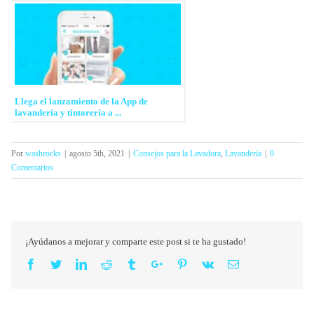
Llega el lanzamiento de la App de
lavandería y tintorería a ...
Por
washrocks
|
agosto 5th, 2021
|
Consejos para la Lavadora
,
Lavandería
|
0
Comentarios
¡Ayúdanos a mejorar y comparte este post si te ha gustado!
Facebook
Twitter
Linkedin
Reddit
Tumblr
Google+
Pinterest
Vk
Email