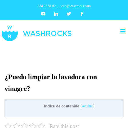
654 27 51 62
|
hello@washrocks.com
Youtube
Linkedin
Twitter
Facebook
¿Puedo limpiar la lavadora con
vinagre?
Índice de contenido
[
ocultar
]
Rate this post