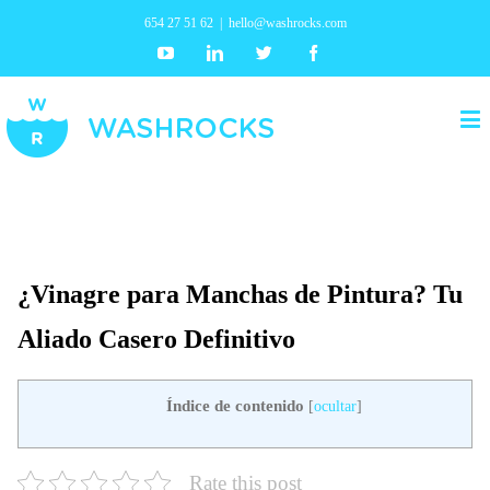
654 27 51 62
|
hello@washrocks.com
Youtube
Linkedin
Twitter
Facebook
¿Vinagre para Manchas de Pintura? Tu
Aliado Casero Definitivo
Índice de contenido
[
ocultar
]
Rate this post