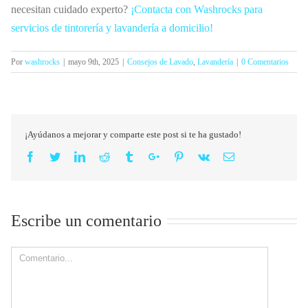
necesitan cuidado experto?
¡Contacta con Washrocks para
servicios de tintorería y lavandería a domicilio!
Por
washrocks
|
mayo 9th, 2025
|
Consejos de Lavado
,
Lavandería
|
0 Comentarios
¡Ayúdanos a mejorar y comparte este post si te ha gustado!
Facebook
Twitter
Linkedin
Reddit
Tumblr
Google+
Pinterest
Vk
Email
Escribe un comentario
Comment