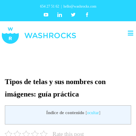
654 27 51 62
|
hello@washrocks.com
Youtube
Linkedin
Twitter
Facebook
Tipos de telas y sus nombres con
imágenes: guía práctica
Índice de contenido
[
ocultar
]
Rate this post