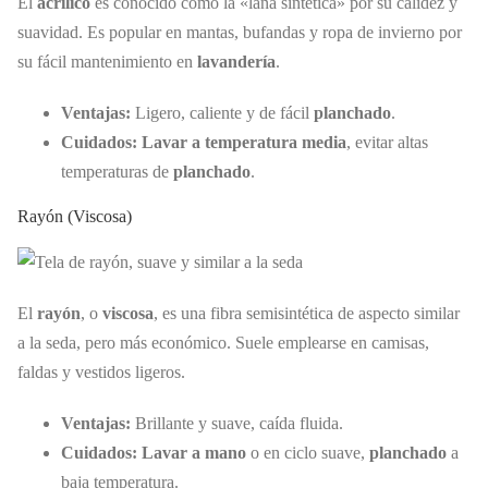
El
acrílico
es conocido como la «lana sintética» por su calidez y
suavidad. Es popular en mantas, bufandas y ropa de invierno por
su fácil mantenimiento en
lavandería
.
Ventajas:
Ligero, caliente y de fácil
planchado
.
Cuidados:
Lavar a temperatura media
, evitar altas
temperaturas de
planchado
.
Rayón (Viscosa)
El
rayón
, o
viscosa
, es una fibra semisintética de aspecto similar
a la seda, pero más económico. Suele emplearse en camisas,
faldas y vestidos ligeros.
Ventajas:
Brillante y suave, caída fluida.
Cuidados:
Lavar a mano
o en ciclo suave,
planchado
a
baja temperatura.