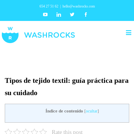
654 27 51 62
|
hello@washrocks.com
Youtube
Linkedin
Twitter
Facebook
Tipos de tejido textil: guía práctica para
su cuidado
Índice de contenido
[
ocultar
]
Rate this post