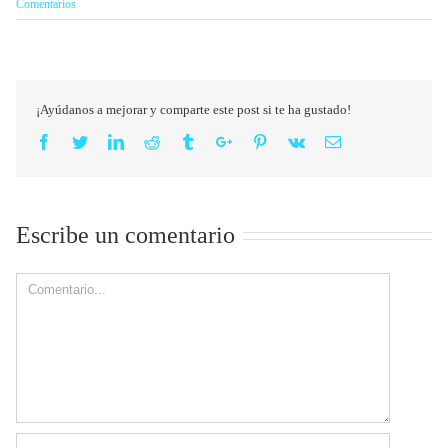
Comentarios
¡Ayúdanos a mejorar y comparte este post si te ha gustado!
Facebook
Twitter
Linkedin
Reddit
Tumblr
Google+
Pinterest
Vk
Email
Escribe un comentario
Comment