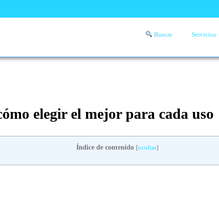
Buscar
Servicios
Comprueba si llega a tu zona el servicio a domicilio de lavandería
aquí
 cómo elegir el mejor para cada uso
Índice de contenido
[
ocultar
]