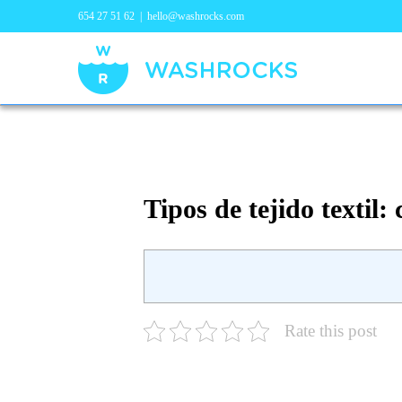
654 27 51 62
|
hello@washrocks.com
Tipos de tejido textil:
Rate this post