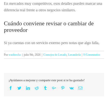
En mercados muy competitivos, esos detalles pueden marcar una
diferencia real frente a otros negocios similares.
Cuándo conviene revisar o cambiar de
proveedor
Si ya cuentas con un servicio externo pero notas que algo falla,
Por
washrocks
|
julio 9th, 2026
|
Consejos de Lavado
,
Lavandería
|
0 Comentarios
¡Ayúdanos a mejorar y comparte este post si te ha gustado!
Facebook
Twitter
Linkedin
Reddit
Tumblr
Google+
Pinterest
Vk
Email