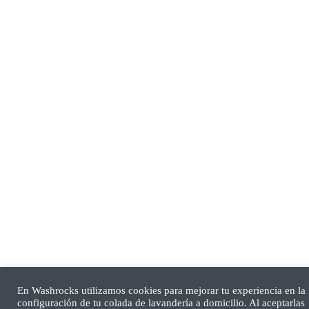
En Washrocks utilizamos cookies para mejorar tu experiencia en la
configuración de tu colada de lavandería a domicilio. Al aceptarlas