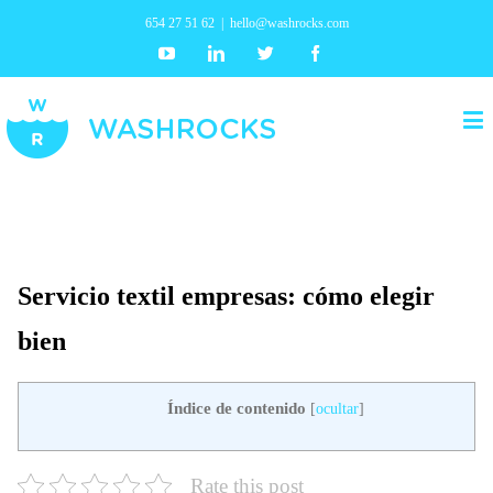
654 27 51 62
|
hello@washrocks.com
Youtube
Linkedin
Twitter
Facebook
Servicio textil empresas: cómo elegir
bien
Índice de contenido
[
ocultar
]
Rate this post