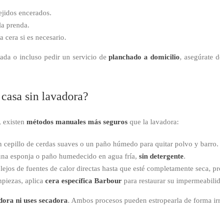
ejidos encerados.
la prenda.
a cera si es necesario.
ada o incluso pedir un servicio de
planchado a domicilio
, asegúrate 
casa sin lavadora?
a, existen
métodos manuales más seguros
que la lavadora:
un cepillo de cerdas suaves o un paño húmedo para quitar polvo y barro.
 una esponja o paño humedecido en agua fría,
sin detergente
.
 lejos de fuentes de calor directas hasta que esté completamente seca, pr
impiezas, aplica
cera específica Barbour
para restaurar su impermeabili
ora ni uses secadora
. Ambos procesos pueden estropearla de forma irr