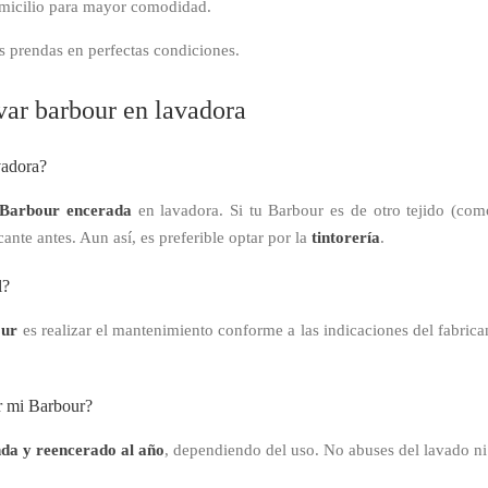
omicilio para mayor comodidad.
s prendas en perfectas condiciones.
var barbour en lavadora
vadora?
 Barbour encerada
en lavadora. Si tu Barbour es de otro tejido (com
icante antes. Aun así, es preferible optar por la
tintorería
.
l?
our
es realizar el mantenimiento conforme a las indicaciones del fabrica
r mi Barbour?
nda y reencerado al año
, dependiendo del uso. No abuses del lavado ni