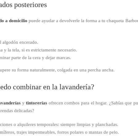
ados posteriores
do a domicilio
puede ayudar a devolverle la forma a tu chaqueta Barbour
l algodón encerado.
y la tela, si es estrictamente necesario.
minar parte de la cera y dejar marcas.
cupere su forma naturalmente, colgada en una percha ancha.
uedo combinar en la lavandería?
avanderías
y
tintorerías
ofrecen combos para el hogar. ¿Sabías que pue
prendas delicadas?
ciones o alquileres temporales: siempre limpias y planchadas.
íferos, trajes impermeables, forros polares o mantas de pelo.