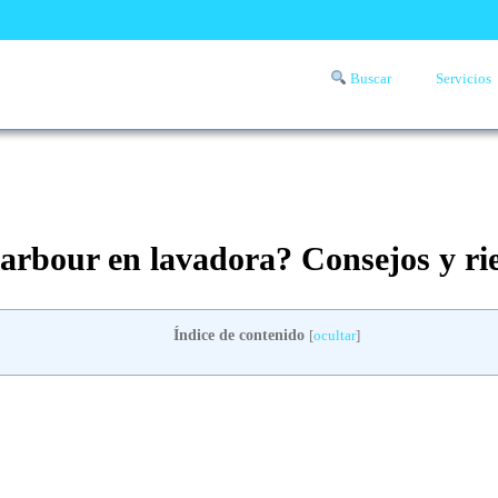
Buscar
Servicios
Comprueba si llega a tu zona el servicio a domicilio de lavandería
aquí
arbour en lavadora? Consejos y ri
Índice de contenido
[
ocultar
]