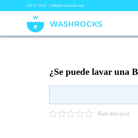
654 27 51 62
|
hello@washrocks.com
¿Se puede lavar una B
Rate this post