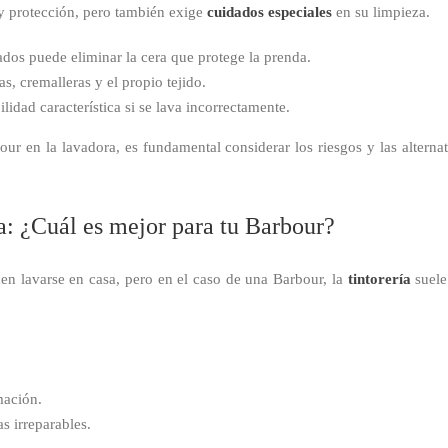
 y protección, pero también exige
cuidados especiales
en su limpieza.
ados puede eliminar la cera que protege la prenda.
s, cremalleras y el propio tejido.
dad característica si se lava incorrectamente.
bour en la lavadora, es fundamental considerar los riesgos y las altern
a: ¿Cuál es mejor para tu Barbour?
en lavarse en casa, pero en el caso de una Barbour, la
tintorería
suele
.
mación.
s irreparables.