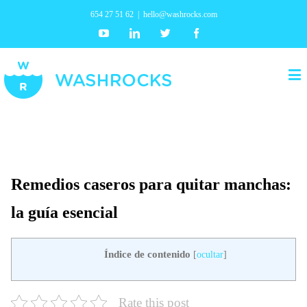
654 27 51 62
|
hello@washrocks.com
Youtube
Linkedin
Twitter
Facebook
Remedios caseros para quitar manchas:
la guía esencial
Índice de contenido
[
ocultar
]
Rate this post