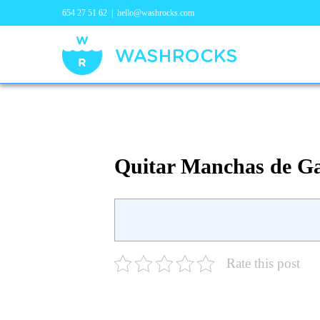
654 27 51 62
|
hello@washrocks.com
Quitar Manchas de Ga
Rate this post