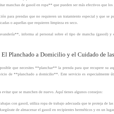
uitar manchas de gasoil en ropa** que pueden ser más efectivos que los
ón para prendas que no requieren un tratamiento especial y que se pu
icadas o aquellas que requieren limpieza en seco.
vandería**, informa al personal sobre el tipo de mancha (gasoil) y el 
 El Planchado a Domicilio y el Cuidado de la
sible que necesites **planchar** la prenda para que recupere su aspe
rvicio de **planchado a domicilio**. Este servicio es especialmente út
a evitar que se manchen de nuevo. Aquí tienes algunos consejos:
rabajas con gasoil, utiliza ropa de trabajo adecuada que te proteja de la
segúrate de almacenar el gasoil en recipientes herméticos y en un lugar