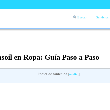
Buscar
Servicios
Comprueba si llega a tu zona el servicio a domicilio de lavandería
aquí
soil en Ropa: Guía Paso a Paso
Índice de contenido
[
ocultar
]