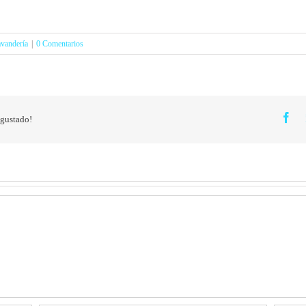
vandería
|
0 Comentarios
Fa
 gustado!