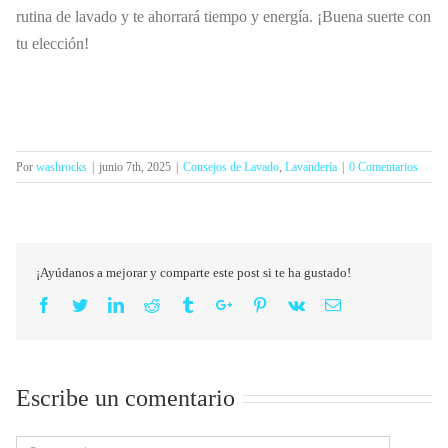
rutina de lavado y te ahorrará tiempo y energía. ¡Buena suerte con
tu elección!
Por
washrocks
|
junio 7th, 2025
|
Consejos de Lavado
,
Lavandería
|
0 Comentarios
¡Ayúdanos a mejorar y comparte este post si te ha gustado!
Facebook
Twitter
Linkedin
Reddit
Tumblr
Google+
Pinterest
Vk
Email
Escribe un comentario