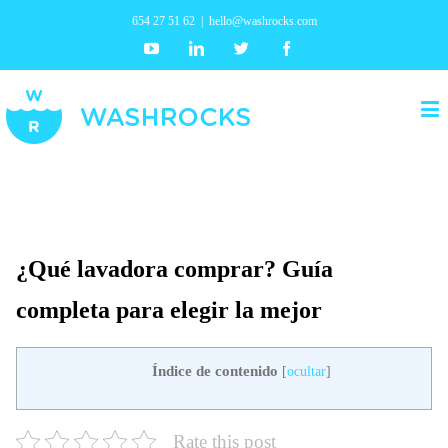
654 27 51 62
|
hello@washrocks.com
Youtube
Linkedin
Twitter
Facebook
¿Qué lavadora comprar? Guía
completa para elegir la mejor
Índice de contenido
[
ocultar
]
Rate this post