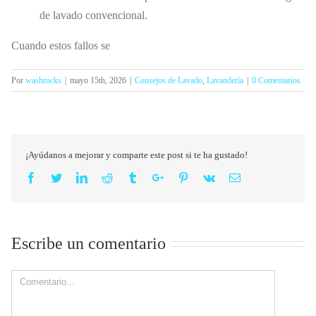
de lavado convencional.
Cuando estos fallos se
Por
washrocks
|
mayo 15th, 2026
|
Consejos de Lavado
,
Lavandería
|
0 Comentarios
¡Ayúdanos a mejorar y comparte este post si te ha gustado!
Facebook
Twitter
Linkedin
Reddit
Tumblr
Google+
Pinterest
Vk
Email
Escribe un comentario
Comment