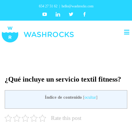
654 27 51 62
|
hello@washrocks.com
Youtube
Linkedin
Twitter
Facebook
¿Qué incluye un servicio textil fitness?
Índice de contenido
[
ocultar
]
Rate this post