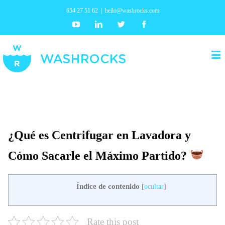
654 27 51 62
|
hello@washrocks.com
Youtube
Linkedin
Twitter
Facebook
¿Qué es Centrifugar en Lavadora y
Cómo Sacarle el Máximo Partido?
Índice de contenido
[
ocultar
]
Rate this post