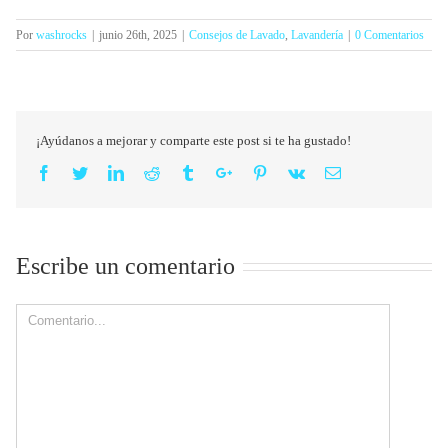
Por
washrocks
|
junio 26th, 2025
|
Consejos de Lavado
,
Lavandería
|
0 Comentarios
¡Ayúdanos a mejorar y comparte este post si te ha gustado!
Facebook
Twitter
Linkedin
Reddit
Tumblr
Google+
Pinterest
Vk
Email
Escribe un comentario
Comment