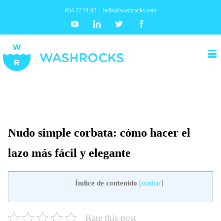
654 27 51 62
|
hello@washrocks.com
Youtube
Linkedin
Twitter
Facebook
Nudo simple corbata: cómo hacer el
lazo más fácil y elegante
Índice de contenido
[
ocultar
]
Rate this post