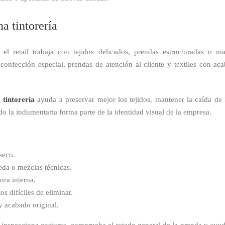
a tintorería
el retail trabaja con tejidos delicados, prendas estructuradas o 
confección especial, prendas de atención al cliente y textiles con aca
a
tintorería
ayuda a preservar mejor los tejidos, mantener la caída de
do la indumentaria forma parte de la identidad visual de la empresa.
seco.
eda o mezclas técnicas.
ura interna.
s difíciles de eliminar.
y acabado original.
inspecciona costuras, comprueba el estado general de la prenda y ayuda