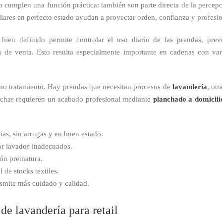
 solo cumplen una función práctica: también son parte directa de la per
liares en perfecto estado ayudan a proyectar orden, confianza y profesi
bien definido permite controlar el uso diario de las prendas, pre
de venta. Esto resulta especialmente importante en cadenas con vari
smo tratamiento. Hay prendas que necesitan procesos de
lavandería
, ot
uchas requieren un acabado profesional mediante
planchado a domicili
as, sin arrugas y en buen estado.
r lavados inadecuados.
ión prematura.
 de stocks textiles.
nsmite más cuidado y calidad.
de lavandería para retail