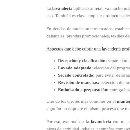
La
lavandería
aplicada al retail va mucho más
uso. También es clave emplear productos adec
En tiendas de moda, supermercados, establec
delantales, prendas promocionales, textiles de
Aspectos que debe cubrir una lavandería prof
Recepción y clasificación:
separación p
Lavado adaptado:
elección del progra
Secado controlado:
para evitar deforma
Revisión de manchas:
detección de inc
Embolsado o preparación:
entrega list
Uno de los errores más comunes en el
manten
algodón no requiere el mismo proceso que una
Por eso, externalizar la
lavandería
con un pr
picos de actividad, rebajas, campañas comerci