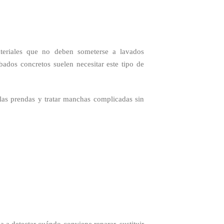
materiales que no deben someterse a lavados
bados concretos suelen necesitar este tipo de
 las prendas y tratar manchas complicadas sin
 a detectar cuándo conviene reparar, sustituir