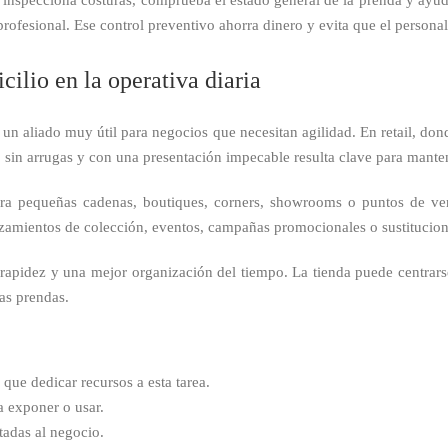
rofesional. Ese control preventivo ahorra dinero y evita que el personal
cilio en la operativa diaria
un aliado muy útil para negocios que necesitan agilidad. En retail, don
r, sin arrugas y con una presentación impecable resulta clave para manten
para pequeñas cadenas, boutiques, corners, showrooms o puntos de v
anzamientos de colección, eventos, campañas promocionales o sustitucio
apidez y una mejor organización del tiempo. La tienda puede centrarse 
las prendas.
 que dedicar recursos a esta tarea.
a exponer o usar.
tadas al negocio.