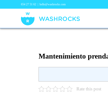
654 27 51 62
|
hello@washrocks.com
Mantenimiento prendas
Rate this post