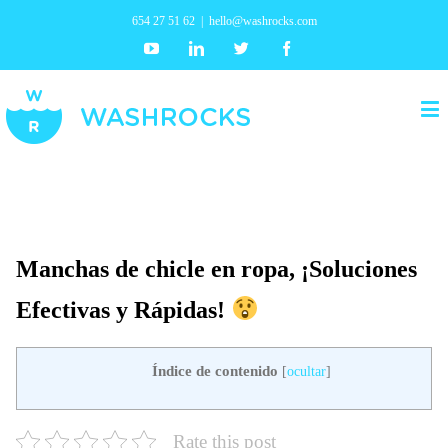
654 27 51 62
|
hello@washrocks.com
Youtube
Linkedin
Twitter
Facebook
Manchas de chicle en ropa, ¡Soluciones
Efectivas y Rápidas!
Índice de contenido
[
ocultar
]
Rate this post