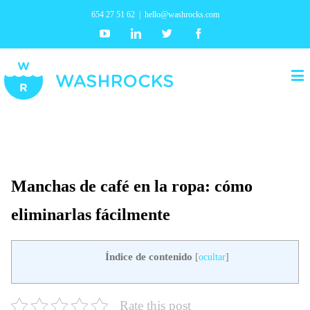
654 27 51 62
|
hello@washrocks.com
Youtube
Linkedin
Twitter
Facebook
Manchas de café en la ropa: cómo
eliminarlas fácilmente
Índice de contenido
[
ocultar
]
Rate this post