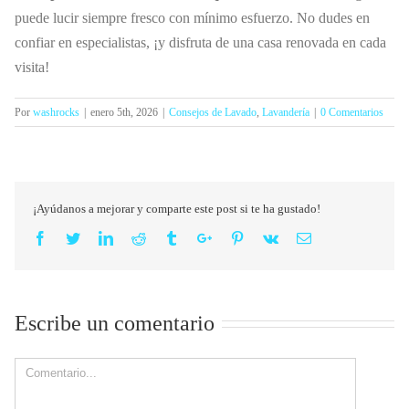
puede lucir siempre fresco con mínimo esfuerzo. No dudes en
confiar en especialistas, ¡y disfruta de una casa renovada en cada
visita!
Por
washrocks
|
enero 5th, 2026
|
Consejos de Lavado
,
Lavandería
|
0 Comentarios
¡Ayúdanos a mejorar y comparte este post si te ha gustado!
Facebook
Twitter
Linkedin
Reddit
Tumblr
Google+
Pinterest
Vk
Email
Escribe un comentario
Comment