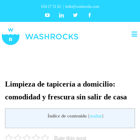
654 27 51 62
|
hello@washrocks.com
Youtube
Linkedin
Twitter
Facebook
Limpieza de tapicería a domicilio:
comodidad y frescura sin salir de casa
Índice de contenido
[
ocultar
]
Rate this post