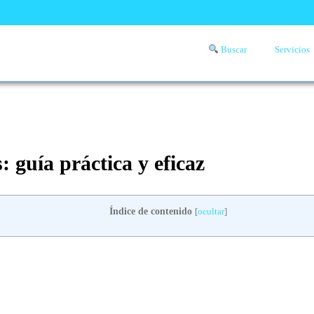
Buscar
Servicios
Comprueba si llega a tu zona el servicio a domicilio de lavandería
aquí
: guía práctica y eficaz
Índice de contenido
[
ocultar
]