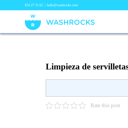
654 27 51 62
|
hello@washrocks.com
Limpieza de servilletas
Rate this post