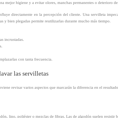
a mejor higiene y a evitar olores, manchas permanentes o deterioro de 
 influye directamente en la percepción del cliente. Una servilleta impec
as y bien plegadas permite reutilizarlas durante mucho más tiempo.
s incrustadas.
s.
mplazarlas con tanta frecuencia.
avar las servilletas
nviene revisar varios aspectos que marcarán la diferencia en el resultad
dón, lino, poliéster o mezclas de fibras. Las de algodón suelen resistir 