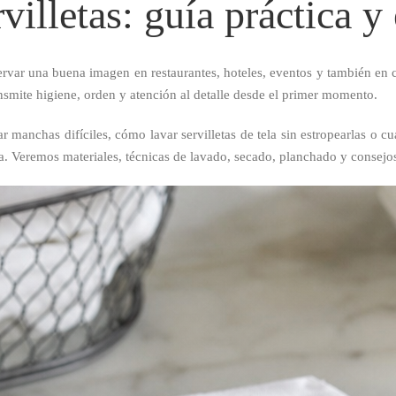
illetas: guía práctica y 
rvar una buena imagen en restaurantes, hoteles, eventos y también en c
nsmite higiene, orden y atención al detalle desde el primer momento.
 manchas difíciles, cómo lavar servilletas de tela sin estropearlas o 
a. Veremos materiales, técnicas de lavado, secado, planchado y consejos