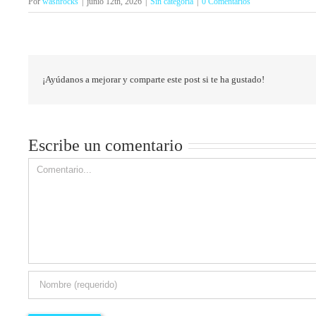
Por
washrocks
|
junio 12th, 2026
|
Sin categoría
|
0 Comentarios
¡Ayúdanos a mejorar y comparte este post si te ha gustado!
Escribe un comentario
Comment