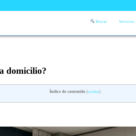
Buscar
Servicios
Comprueba si llega a tu zona el servicio a domicilio de lavandería
aquí
a domicilio?
Índice de contenido
[
ocultar
]