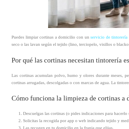
Puedes limpiar cortinas a domicilio con un
servicio de tintore
seco o las lavan según el tejido (lino, terciopelo, visillos o black
Por qué las cortinas necesitan tintorería e
Las cortinas acumulan polvo, humo y olores durante meses, per
cortinas arrugadas, descolgadas o con marcas de agua. La tintorer
Cómo funciona la limpieza de cortinas a 
Descuelgas las cortinas (o pides indicaciones para hacerlo 
Solicitas la recogida por app o web indicando tejido y med
Las recogen en tu domicilio en la franja que elijas.