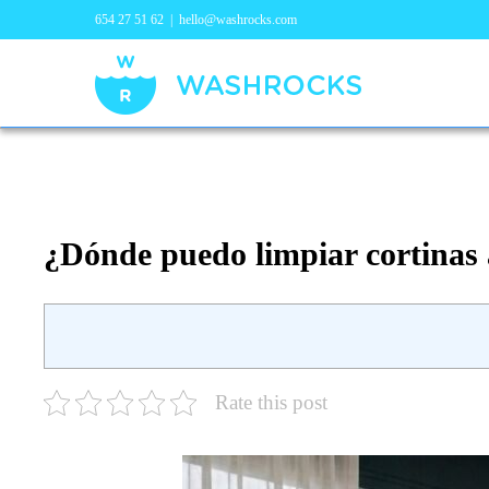
654 27 51 62
|
hello@washrocks.com
¿Dónde puedo limpiar cortinas 
Rate this post