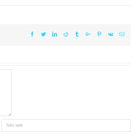
Facebook
Twitter
Linkedin
Reddit
Tumblr
Google+
Pinterest
Vk
Email