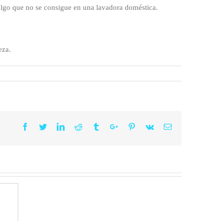
algo que no se consigue en una lavadora doméstica.
eza.
Facebook
Twitter
Linkedin
Reddit
Tumblr
Google+
Pinterest
Vk
Email