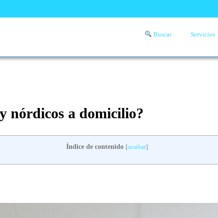
Buscar
Servicios
Comprueba si llega a tu zona el servicio a domicilio de lavandería
aquí
y nórdicos a domicilio?
Índice de contenido
[
ocultar
]