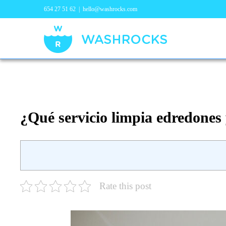
654 27 51 62
|
hello@washrocks.com
¿Qué servicio limpia edredones 
Rate this post