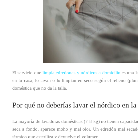
El servicio que
limpia edredones y nórdicos a domicilio
es una l
en tu casa, lo lavan o lo limpian en seco según el relleno (plum
doméstica que no da la talla.
Por qué no deberías lavar el nórdico en la
La mayoría de lavadoras domésticas (7-8 kg) no tienen capacidad 
seca a fondo, aparece moho y mal olor. Un edredón mal secado
térmico que esteriliza y devuelve el volumen.