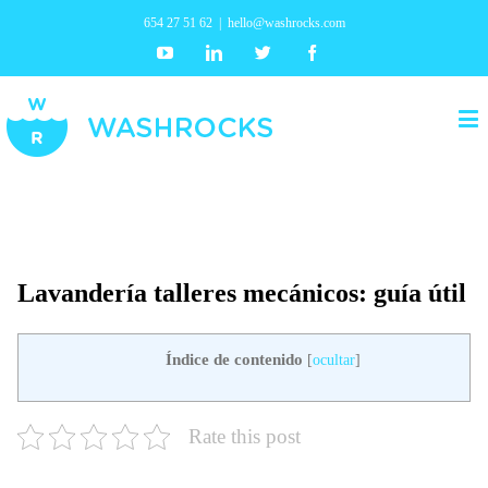
654 27 51 62
|
hello@washrocks.com
Youtube
Linkedin
Twitter
Facebook
Lavandería talleres mecánicos: guía útil
Índice de contenido
[
ocultar
]
Rate this post