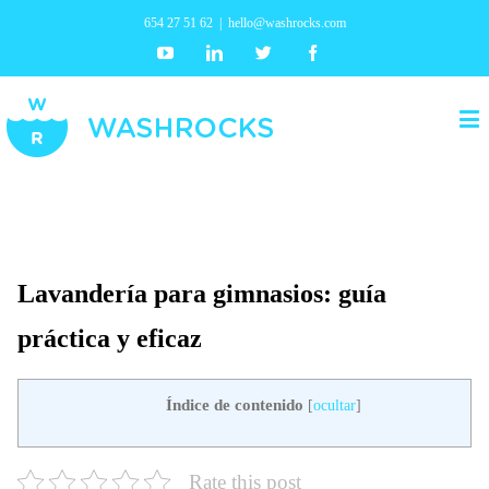
654 27 51 62
|
hello@washrocks.com
Youtube
Linkedin
Twitter
Facebook
Lavandería para gimnasios: guía
práctica y eficaz
Índice de contenido
[
ocultar
]
Rate this post