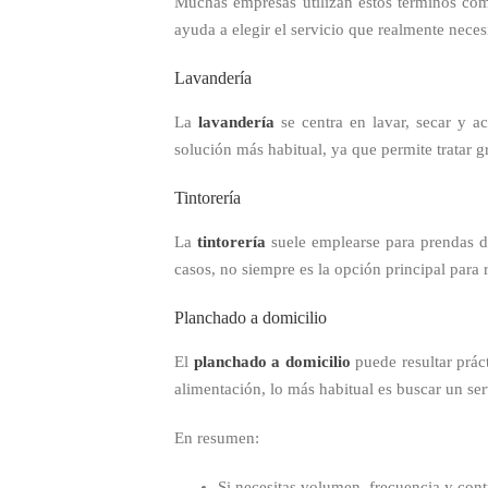
Muchas empresas utilizan estos términos com
ayuda a elegir el servicio que realmente necesi
Lavandería
La
lavandería
se centra en lavar, secar y ac
solución más habitual, ya que permite tratar g
Tintorería
La
tintorería
suele emplearse para prendas de
casos, no siempre es la opción principal para
Planchado a domicilio
El
planchado a domicilio
puede resultar prác
alimentación, lo más habitual es buscar un se
En resumen:
Si necesitas volumen, frecuencia y cont