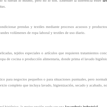
o si fueran lo mismo, pero no lo son. Entender la diferencia entre
la
tas.
ondicionar prendas y textiles mediante procesos acuosos y productos e
randes volúmenes de ropa laboral y textiles de uso diario.
licadas, tejidos especiales o artículos que requieren tratamientos con
 ropa de cocina o producción alimentaria, donde prima el lavado higiéni
tico para negocios pequeños o para situaciones puntuales, pero normalm
rvicio completo que incluya lavado, higienización, secado y acabado, no
rol higiénico, la mejor opción suele ser una
lavandería industrial
.