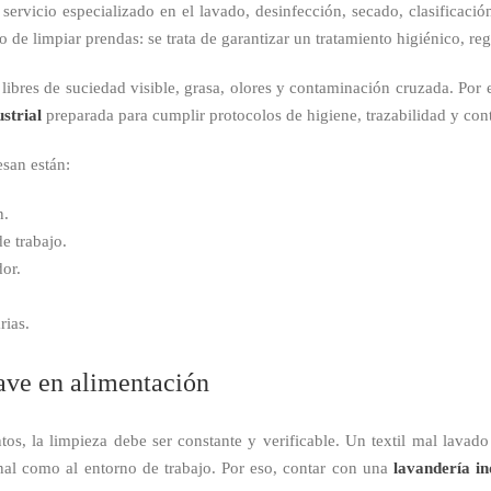
servicio especializado en el lavado, desinfección, secado, clasificació
o de limpiar prendas: se trata de garantizar un tratamiento higiénico, r
libres de suciedad visible, grasa, olores y contaminación cruzada. Por 
strial
preparada para cumplir protocolos de higiene, trazabilidad y cont
esan están:
n.
e trabajo.
dor.
rias.
lave en alimentación
os, la limpieza debe ser constante y verificable. Un textil mal lava
nal como al entorno de trabajo. Por eso, contar con una
lavandería in