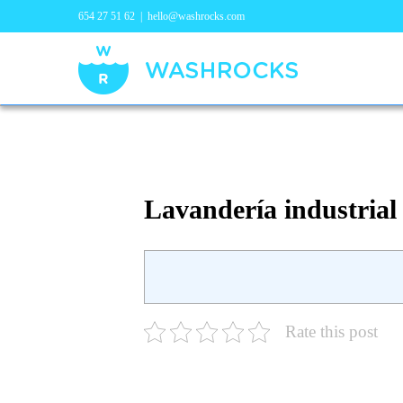
654 27 51 62
|
hello@washrocks.com
Lavandería industrial
Rate this post