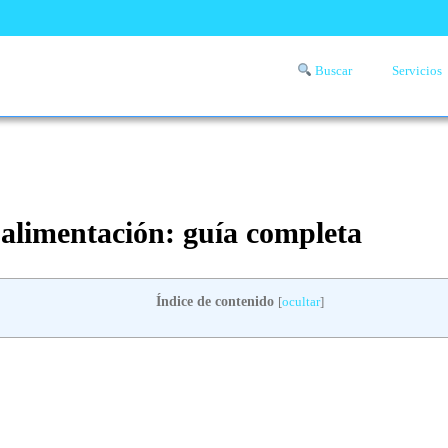
Buscar
Servicios
Comprueba si llega a tu zona el servicio a domicilio de lavandería
aquí
 alimentación: guía completa
Índice de contenido
[
ocultar
]