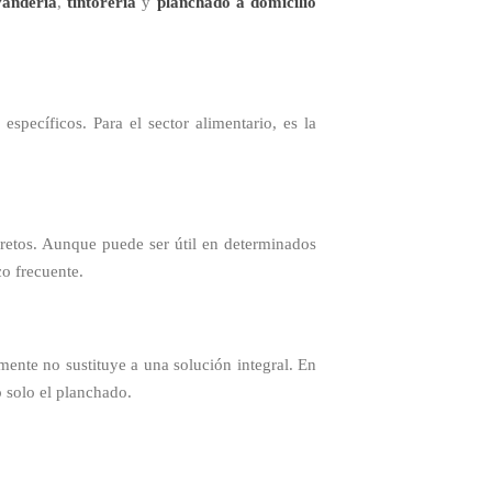
vandería
,
tintorería
y
planchado a domicilio
specíficos. Para el sector alimentario, es la
cretos. Aunque puede ser útil en determinados
co frecuente.
ente no sustituye a una solución integral. En
 solo el planchado.