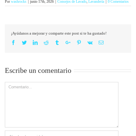
Por
washrocks
|
junio 17th, 2026
|
Consejos de Lavado
,
Lavandería
|
0 Comentarios
¡Ayúdanos a mejorar y comparte este post si te ha gustado!
Facebook
Twitter
Linkedin
Reddit
Tumblr
Google+
Pinterest
Vk
Email
Escribe un comentario
Comment