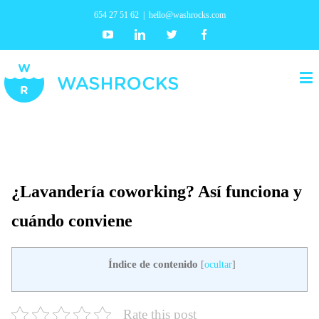
654 27 51 62
|
hello@washrocks.com
Youtube
Linkedin
Twitter
Facebook
¿Lavandería coworking? Así funciona y
cuándo conviene
Índice de contenido
[
ocultar
]
Rate this post