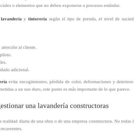
eciales o elementos que no deben exponerse a procesos estándar.
r
lavandería
y
tintorería
según el tipo de prenda, el nivel de sucieda
 atención al cliente.
piloto.
les.
idado adicional.
ería
evita encogimientos, pérdida de color, deformaciones y deterioro
etidas a un uso duro, este punto es más importante de lo que parece.
gestionar una lavandería constructoras
a realidad diaria de una obra o de una empresa constructora. No todas 
 recurrentes.