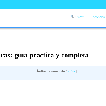
Buscar
Servicios
Comprueba si llega a tu zona el servicio a domicilio de lavandería
aquí
ras: guía práctica y completa
Índice de contenido
[
ocultar
]