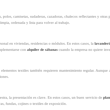
s, polos, camisetas, sudaderas, cazadoras, chalecos reflectantes y otras 
limpia, ordenada y lista para volver al trabajo.
rsonal en viviendas, residencias o módulos. En estos casos, la
lavander
omplementarse con
alquiler de sábanas
cuando la empresa no quiere inver
os elementos textiles también requieren mantenimiento regular. Aunque 
iones.
tra, la presentación es clave. En estos casos, un buen servicio de
plan
as, fundas, cojines o textiles de exposición.