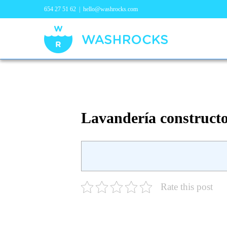
654 27 51 62
|
hello@washrocks.com
Lavandería constructo
Rate this post