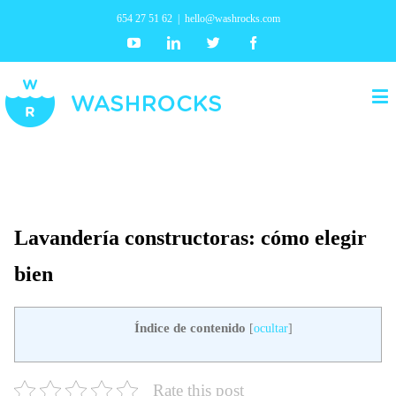
654 27 51 62
|
hello@washrocks.com
Youtube
Linkedin
Twitter
Facebook
Lavandería constructoras: cómo elegir
bien
Índice de contenido
[
ocultar
]
Rate this post