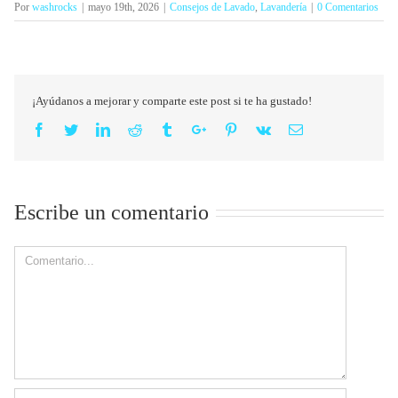
Por
washrocks
|
mayo 19th, 2026
|
Consejos de Lavado
,
Lavandería
|
0 Comentarios
¡Ayúdanos a mejorar y comparte este post si te ha gustado!
Facebook
Twitter
Linkedin
Reddit
Tumblr
Google+
Pinterest
Vk
Email
Escribe un comentario
Comment