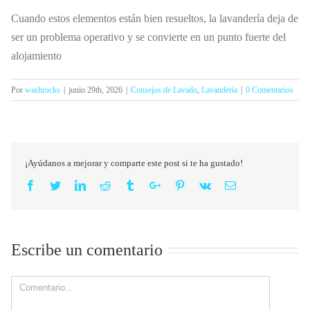
Cuando estos elementos están bien resueltos, la lavandería deja de
ser un problema operativo y se convierte en un punto fuerte del
alojamiento
Por
washrocks
|
junio 29th, 2026
|
Consejos de Lavado
,
Lavandería
|
0 Comentarios
¡Ayúdanos a mejorar y comparte este post si te ha gustado!
Facebook
Twitter
Linkedin
Reddit
Tumblr
Google+
Pinterest
Vk
Email
Escribe un comentario
Comment