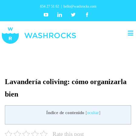
654 27 51 62
|
hello@washrocks.com
Youtube
Linkedin
Twitter
Facebook
Lavandería coliving: cómo organizarla
bien
Índice de contenido
[
ocultar
]
Rate this post