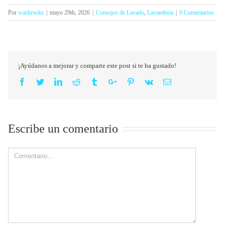
Por
washrocks
|
mayo 29th, 2026
|
Consejos de Lavado
,
Lavandería
|
0 Comentarios
¡Ayúdanos a mejorar y comparte este post si te ha gustado!
Facebook
Twitter
Linkedin
Reddit
Tumblr
Google+
Pinterest
Vk
Email
Escribe un comentario
Comment