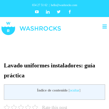
654 27 51 62
|
hello@washrocks.com
Youtube
Linkedin
Twitter
Facebook
Lavado uniformes instaladores: guía
práctica
Índice de contenido
[
ocultar
]
Rate this post