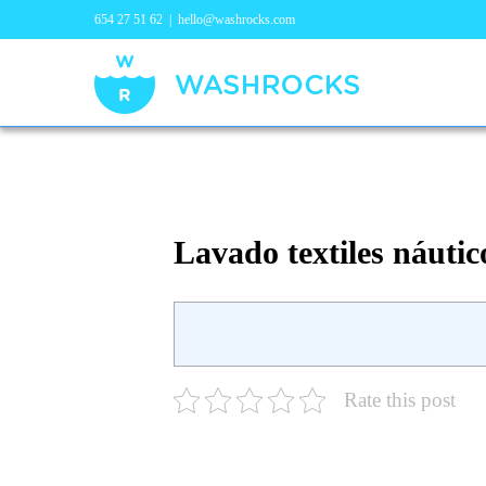
654 27 51 62
|
hello@washrocks.com
Lavado textiles náutico
Rate this post