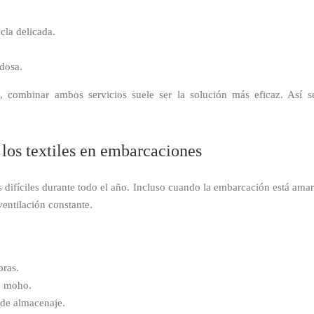
cla delicada.
adosa.
s
, combinar ambos servicios suele ser la solución más eficaz. Así 
los textiles en embarcaciones
s difíciles durante todo el año. Incluso cuando la embarcación está ama
ventilación constante.
bras.
de moho.
de almacenaje.