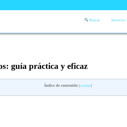
Buscar
Servicios
Comprueba si llega a tu zona el servicio a domicilio de lavandería
aquí
s: guía práctica y eficaz
Índice de contenido
[
ocultar
]