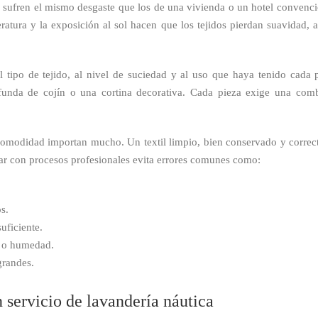
o sufren el mismo desgaste que los de una vivienda o un hotel convenci
eratura y la exposición al sol hacen que los tejidos pierdan suavidad, 
 tipo de tejido, al nivel de suciedad y al uso que haya tenido cada
funda de cojín o una cortina decorativa. Cada pieza exige una combi
comodidad importan mucho. Un textil limpio, bien conservado y correc
ntar con procesos profesionales evita errores comunes como:
s.
uficiente.
l o humedad.
grandes.
n servicio de lavandería náutica