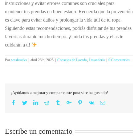
instrucciones y evitar errores comunes son cruciales para
mantener tus prendas en buen estado. Recuerda que la prevención
es clave para evitar daños y prolongar la vida útil de tu ropa.
Siguiendo estas recomendaciones, podrás disfrutar de tus prendas
favoritas durante mucho tiempo. ¡Cuida tus prendas y ellas te
cuidarán a ti!
Por
washrocks
|
abril 26th, 2025
|
Consejos de Lavado
,
Lavandería
|
0 Comentarios
¡Ayúdanos a mejorar y comparte este post si te ha gustado!
Facebook
Twitter
Linkedin
Reddit
Tumblr
Google+
Pinterest
Vk
Email
Escribe un comentario