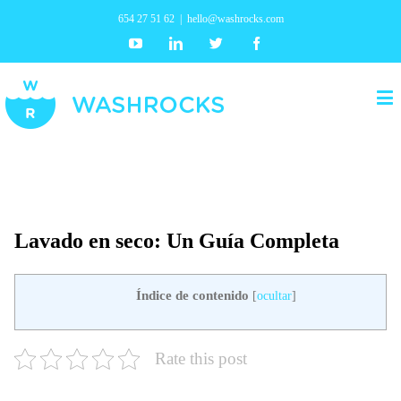
654 27 51 62
|
hello@washrocks.com
Youtube
Linkedin
Twitter
Facebook
Lavado en seco: Un Guía Completa
Índice de contenido
[
ocultar
]
Rate this post