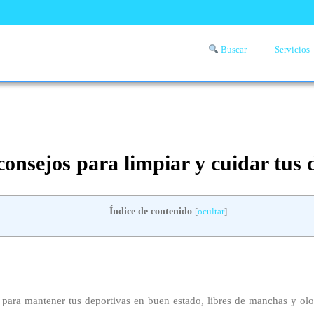
Buscar
Servicios
Comprueba si llega a tu zona el servicio a domicilio de lavandería
aquí
consejos para limpiar y cuidar tus 
Índice de contenido
[
ocultar
]
 para mantener tus deportivas en buen estado, libres de manchas y ol