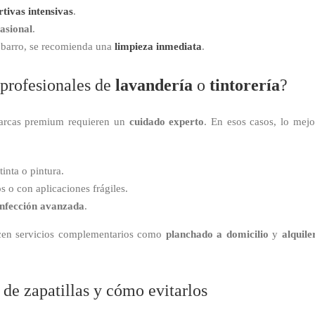
rtivas intensivas
.
asional
.
r barro, se recomienda una
limpieza inmediata
.
 profesionales de
lavandería
o
tintorería
?
marcas premium requieren un
cuidado experto
. En esos casos, lo mej
tinta o pintura.
os o con aplicaciones frágiles.
infección avanzada
.
en servicios complementarios como
planchado a domicilio
y
alquile
de zapatillas y cómo evitarlos