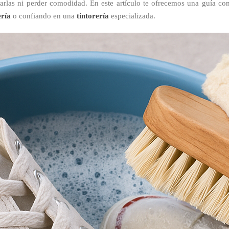
ñarlas ni perder comodidad. En este artículo te ofrecemos una guía co
ría
o confiando en una
tintorería
especializada.