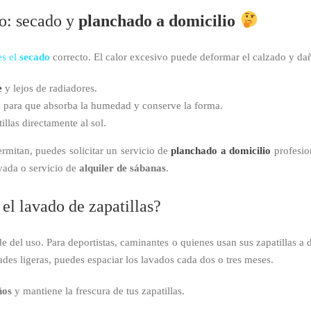
do: secado y
planchado a domicilio
s el
secado
correcto. El calor excesivo puede deformar el calzado y dañ
e
y lejos de radiadores.
a
para que absorba la humedad y conserve la forma.
llas directamente al sol.
permitan, puedes solicitar un servicio de
planchado a domicilio
profesio
avada o servicio de
alquiler de sábanas
.
el lavado de zapatillas?
 del uso. Para deportistas, caminantes o quienes usan sus zapatillas a 
dades ligeras, puedes espaciar los lavados cada dos o tres meses.
ños
y mantiene la frescura de tus zapatillas.