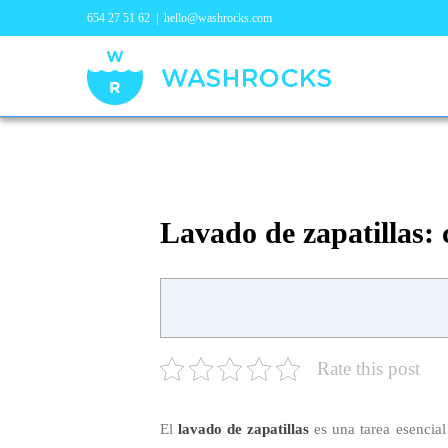
654 27 51 62
|
hello@washrocks.com
Lavado de zapatillas: 
Rate this post
El
lavado de zapatillas
es una tarea esencial