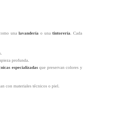
s como una
lavandería
o una
tintorería
. Cada
s.
mpieza profunda.
cnicas especializadas
que preservan colores y
jan con materiales técnicos o piel.