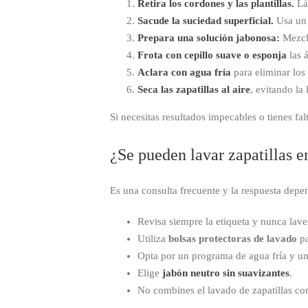
Retira los cordones y las plantillas.
Láv
Sacude la suciedad superficial.
Usa un 
Prepara una solución jabonosa:
Mezcla
Frota con cepillo suave o esponja
las á
Aclara con agua fría
para eliminar los 
Seca las zapatillas al aire
, evitando la
Si necesitas resultados impecables o tienes fa
¿Se pueden lavar zapatillas e
Es una consulta frecuente y la respuesta depen
Revisa siempre la etiqueta y nunca la
Utiliza
bolsas protectoras de lavado
pa
Opta por un programa de agua fría y un
Elige
jabón neutro sin suavizantes
.
No combines el lavado de zapatillas co