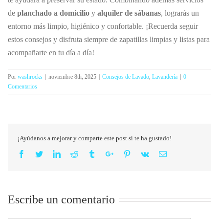
de
planchado a domicilio
y
alquiler de sábanas
, lograrás un
entorno más limpio, higiénico y confortable. ¡Recuerda seguir
estos consejos y disfruta siempre de zapatillas limpias y listas para
acompañarte en tu día a día!
Por
washrocks
|
noviembre 8th, 2025
|
Consejos de Lavado
,
Lavandería
|
0
Comentarios
¡Ayúdanos a mejorar y comparte este post si te ha gustado!
Facebook
Twitter
Linkedin
Reddit
Tumblr
Google+
Pinterest
Vk
Email
Escribe un comentario