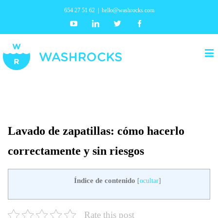
654 27 51 62
|
hello@washrocks.com
Youtube
Linkedin
Twitter
Facebook
Lavado de zapatillas: cómo hacerlo
correctamente y sin riesgos
Índice de contenido
[
ocultar
]
Rate this post