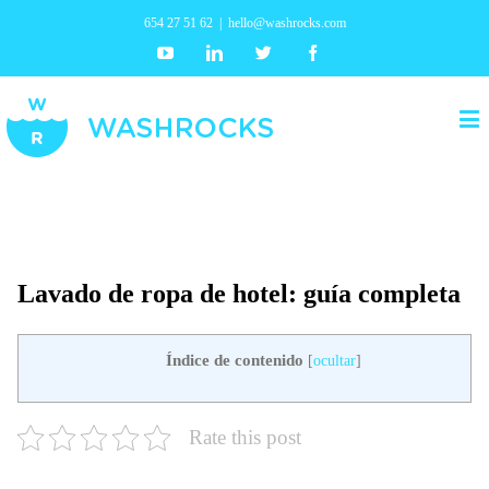
654 27 51 62
|
hello@washrocks.com
Youtube
Linkedin
Twitter
Facebook
Lavado de ropa de hotel: guía completa
Índice de contenido
[
ocultar
]
Rate this post