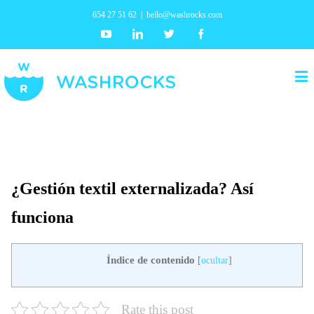
654 27 51 62
|
hello@washrocks.com
Youtube
Linkedin
Twitter
Facebook
¿Gestión textil externalizada? Así
funciona
Índice de contenido
[
ocultar
]
Rate this post