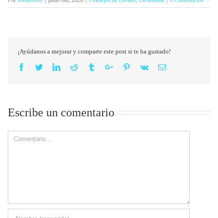
Por
washrocks
|
junio 6th, 2026
|
Consejos de Lavado
,
Lavandería
|
0 Comentarios
¡Ayúdanos a mejorar y comparte este post si te ha gustado!
Facebook
Twitter
Linkedin
Reddit
Tumblr
Google+
Pinterest
Vk
Email
Escribe un comentario
Comment