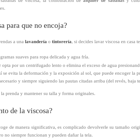
as sábanas de viscosa, la combinación de
alquiler de sábanas
y cuida
es.
sa para que no encoja?
rendas a una
lavandería
o
tintorería
, si decides lavar viscosa en casa
ogramas suaves para ropa delicada y agua fría.
r opta por un centrifugado lento o elimina el exceso de agua presionan
sí se evita la deformación y la exposición al sol, que puede encoger la p
 necesario y siempre siguiendo las pautas citadas arriba (del revés, baja 
 la prenda y mantener su talla y forma originales.
nto de la viscosa?
oge de manera significativa, es complicado devolverle su tamaño orig
ro no siempre funcionan y pueden dañar la tela.