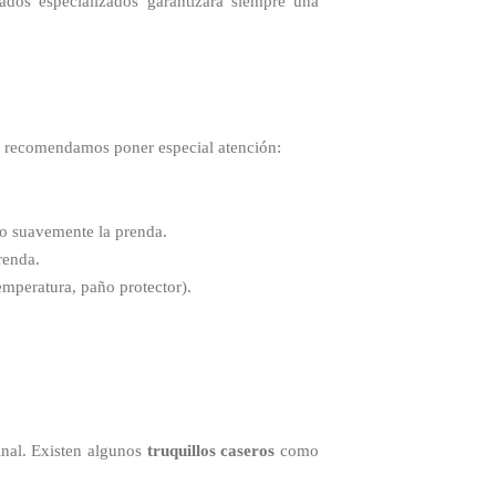
dos especializados garantizará siempre una
 te recomendamos poner especial atención:
do suavemente la prenda.
renda.
temperatura, paño protector).
inal. Existen algunos
truquillos caseros
como