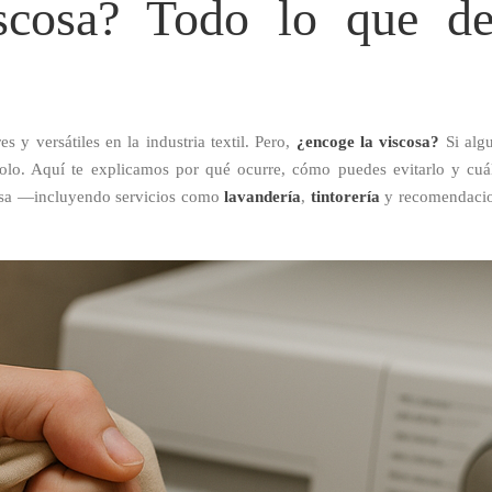
scosa? Todo lo que de
s y versátiles en la industria textil. Pero,
¿encoge la viscosa?
Si algu
s solo. Aquí te explicamos por qué ocurre, cómo puedes evitarlo y c
osa —incluyendo servicios como
lavandería
,
tintorería
y recomendacion