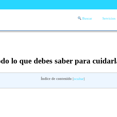
Buscar
Servicios
Comprueba si llega a tu zona el servicio a domicilio de lavandería
aquí
odo lo que debes saber para cuidarl
Índice de contenido
[
ocultar
]