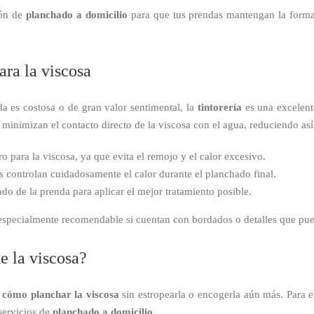
ión de
planchado a domicilio
para que tus prendas mantengan la forma 
ara la viscosa
da es costosa o de gran valor sentimental, la
tintorería
es una excelente
minimizan el contacto directo de la viscosa con el agua, reduciendo así
o para la viscosa, ya que evita el remojo y el calor excesivo.
ías controlan cuidadosamente el calor durante el planchado final.
tado de la prenda para aplicar el mejor tratamiento posible.
es especialmente recomendable si cuentan con bordados o detalles que pue
e la viscosa?
s
cómo planchar la viscosa
sin estropearla o encogerla aún más. Para e
servicios de
planchado a domicilio
.