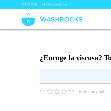
654 27 51 62
|
hello@washrocks.com
¿Encoge la viscosa? T
Rate this post