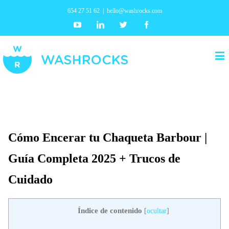
654 27 51 62
|
hello@washrocks.com
Youtube
Linkedin
Twitter
Facebook
Cómo Encerar tu Chaqueta Barbour |
Guía Completa 2025 + Trucos de
Cuidado
Índice de contenido
[
ocultar
]