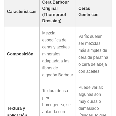
Cera Barbour
Original
Ceras
Características
(Thornproof
Genéricas
Dressing)
Mezcla
Varía: suelen
específica de
ser mezclas
ceras y aceites
más simples de
Composición
minerales
cera de parafina
adaptada a las
o cera de abeja
fibras de
con aceites
algodón Barbour
Puede variar:
Textura densa
algunas son
pero
muy duras o
homogénea; se
Textura y
demasiado
ablanda con
aplicación
líquidas, lo que