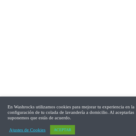
En Washrocks utilizamos cookies para mejorar tu experiencia en la
configuración de tu colada de lavandería a domicilio. Al aceptarlas
suponemos que estás de acuerdo.
Ajustes de Cookies
ACEPTAR