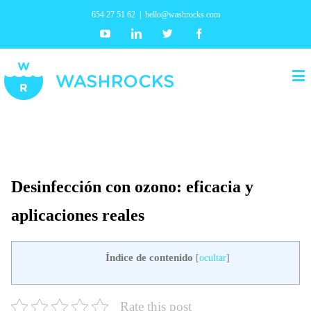
654 27 51 62
|
hello@washrocks.com
Youtube
Linkedin
Twitter
Facebook
Desinfección con ozono: eficacia y
aplicaciones reales
Índice de contenido
[
ocultar
]
Rate this post