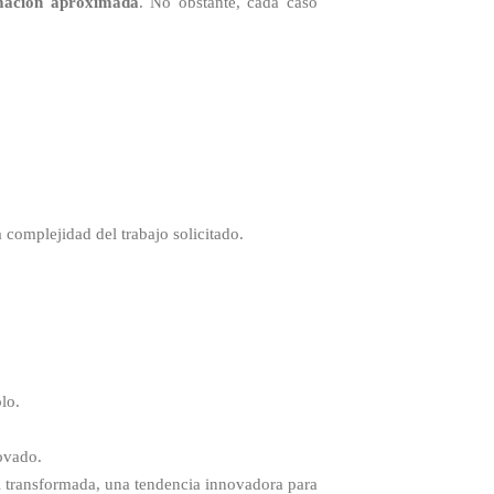
mación aproximada
. No obstante, cada caso
a complejidad del trabajo solicitado.
lo.
novado.
 transformada, una tendencia innovadora para