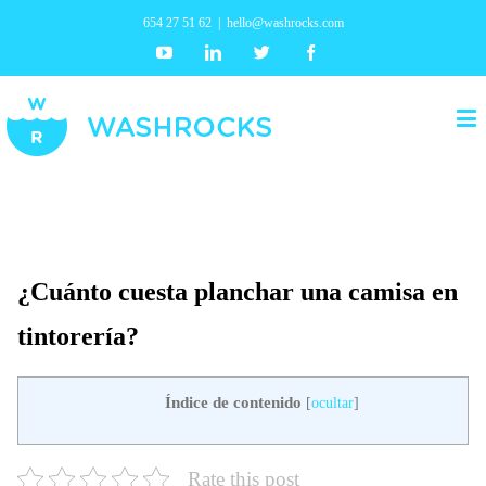
654 27 51 62
|
hello@washrocks.com
Youtube
Linkedin
Twitter
Facebook
¿Cuánto cuesta planchar una camisa en
tintorería?
Índice de contenido
[
ocultar
]
Rate this post