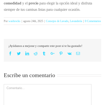
comodidad
y el
precio
para elegir la opción ideal y disfruta
siempre de tus camisas listas para cualquier ocasión.
Por
washrocks
|
agosto 24th, 2025
|
Consejos de Lavado
,
Lavandería
|
0 Comentarios
¡Ayúdanos a mejorar y comparte este post si te ha gustado!
Facebook
Twitter
Linkedin
Reddit
Tumblr
Google+
Pinterest
Vk
Email
Escribe un comentario
Comment