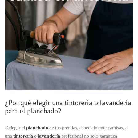
¿Por qué elegir una tintorería o lavandería
para el planchado?
Delegar el
planchado
de tus prendas, especialmente camisas, a
una
tintorería
o
lavandería
profesional no solo garantiza