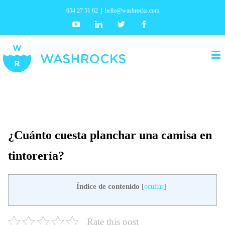
654 27 51 62
|
hello@washrocks.com
Youtube
Linkedin
Twitter
Facebook
¿Cuánto cuesta planchar una camisa en
tintorería?
Índice de contenido
[
ocultar
]
Rate this post