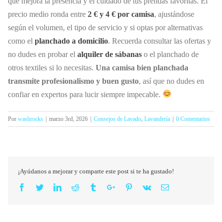
que mejora la presencia y el cuidado de tus prendas favoritas. El
precio medio ronda entre
2 € y 4 € por camisa
, ajustándose
según el volumen, el tipo de servicio y si optas por alternativas
como el
planchado a domicilio
. Recuerda consultar las ofertas y
no dudes en probar el
alquiler de sábanas
o el planchado de
otros textiles si lo necesitas.
Una camisa bien planchada
transmite profesionalismo y buen gusto
, así que no dudes en
confiar en expertos para lucir siempre impecable.
Por
washrocks
|
marzo 3rd, 2026
|
Consejos de Lavado
,
Lavandería
|
0 Comentarios
¡Ayúdanos a mejorar y comparte este post si te ha gustado!
Facebook
Twitter
Linkedin
Reddit
Tumblr
Google+
Pinterest
Vk
Email