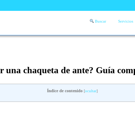
Buscar
Servicios
Comprueba si llega a tu zona el servicio a domicilio de lavandería
aquí
r una chaqueta de ante? Guía com
Índice de contenido
[
ocultar
]