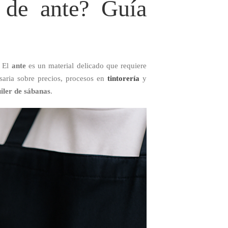
 de ante? Guía
? El
ante
es un material delicado que requiere
esaria sobre precios, procesos en
tintorería
y
uiler de sábanas
.