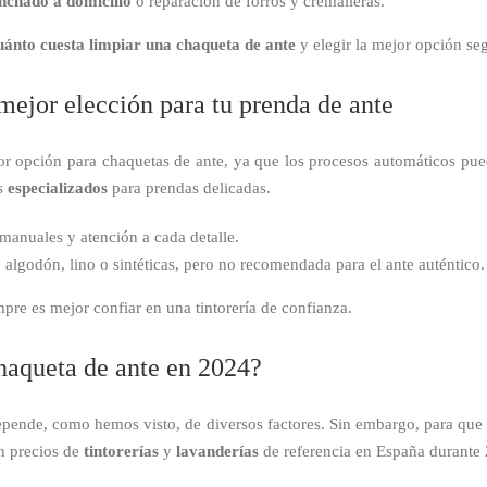
nchado a domicilio
o reparación de forros y cremalleras.
uánto cuesta limpiar una chaqueta de ante
y elegir la mejor opción se
mejor elección para tu prenda de ante
or opción para chaquetas de ante, ya que los procesos automáticos pued
os
especializados
para prendas delicadas.
 manuales y atención a cada detalle.
algodón, lino o sintéticas, pero no recomendada para el ante auténtico.
pre es mejor confiar en una tintorería de confianza.
haqueta de ante en 2024?
pende, como hemos visto, de diversos factores. Sin embargo, para que 
en precios de
tintorerías
y
lavanderías
de referencia en España durante