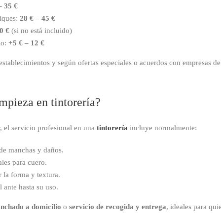
– 35 €
liques:
28 € – 45 €
0 €
(si no está incluido)
io:
+5 € – 12 €
 establecimientos y según ofertas especiales o acuerdos con empresas d
impieza en tintorería?
, el servicio profesional en una
tintorería
incluye normalmente:
n de manchas y daños.
les para cuero.
la forma y textura.
 ante hasta su uso.
anchado a domicilio
o
servicio de recogida y entrega
, ideales para q