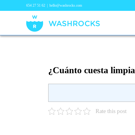
654 27 51 62
|
hello@washrocks.com
¿Cuánto cuesta limpia
Rate this post