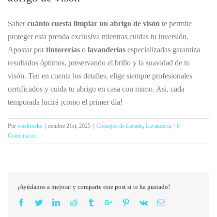
Saber
cuánto cuesta limpiar un abrigo de visón
te permite
proteger esta prenda exclusiva mientras cuidas tu inversión.
Apostar por
tintorerías
o
lavanderías
especializadas garantiza
resultados óptimos, preservando el brillo y la suavidad de tu
visón. Ten en cuenta los detalles, elige siempre profesionales
certificados y cuida tu abrigo en casa con mimo. Así, cada
temporada lucirá ¡como el primer día!
Por
washrocks
|
octubre 21st, 2025
|
Consejos de Lavado
,
Lavandería
|
0
Comentarios
¡Ayúdanos a mejorar y comparte este post si te ha gustado!
Facebook
Twitter
Linkedin
Reddit
Tumblr
Google+
Pinterest
Vk
Email