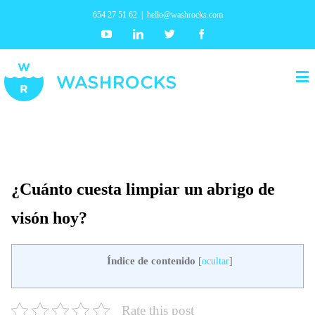
654 27 51 62
|
hello@washrocks.com
Youtube
Linkedin
Twitter
Facebook
¿Cuánto cuesta limpiar un abrigo de
visón hoy?
Índice de contenido
[
ocultar
]
Rate this post