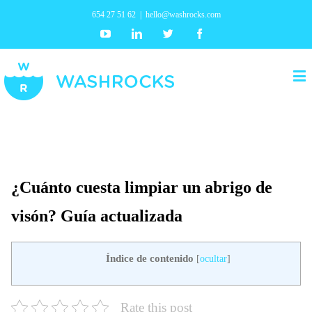
654 27 51 62
|
hello@washrocks.com
Youtube
Linkedin
Twitter
Facebook
¿Cuánto cuesta limpiar un abrigo de
visón? Guía actualizada
Índice de contenido
[
ocultar
]
Rate this post