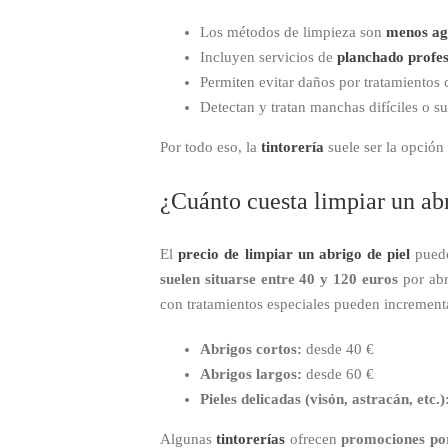
Los métodos de limpieza son
menos ag
Incluyen servicios de
planchado profes
Permiten evitar daños por tratamientos
Detectan y tratan manchas difíciles o s
Por todo eso, la
tintorería
suele ser la opción
¿Cuánto cuesta limpiar un abr
El
precio de limpiar un abrigo de piel
puede
suelen situarse entre 40 y 120 euros
por abr
con tratamientos especiales pueden incrementa
Abrigos cortos:
desde 40 €
Abrigos largos:
desde 60 €
Pieles delicadas (visón, astracán, etc.)
Algunas
tintorerías
ofrecen
promociones po