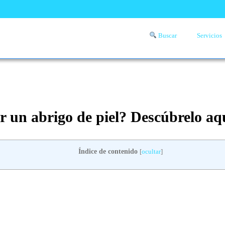
Buscar
Servicios
Comprueba si llega a tu zona el servicio a domicilio de lavandería
aquí
r un abrigo de piel? Descúbrelo aq
Índice de contenido
[
ocultar
]