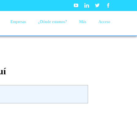
Youtube
Linkedin
Twitter
Facebook
Empresas
¿Dónde estamos?
Más
Acceso
uí