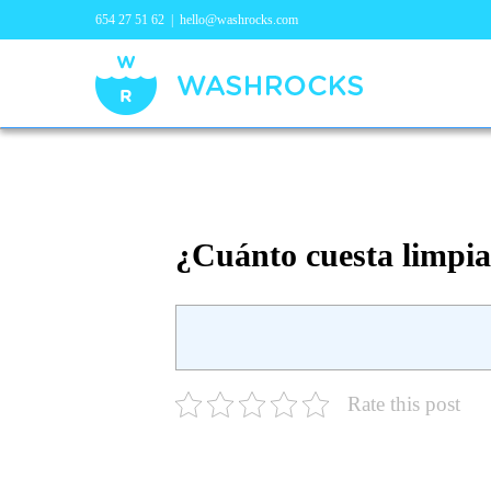
654 27 51 62
|
hello@washrocks.com
¿Cuánto cuesta limpia
Rate this post