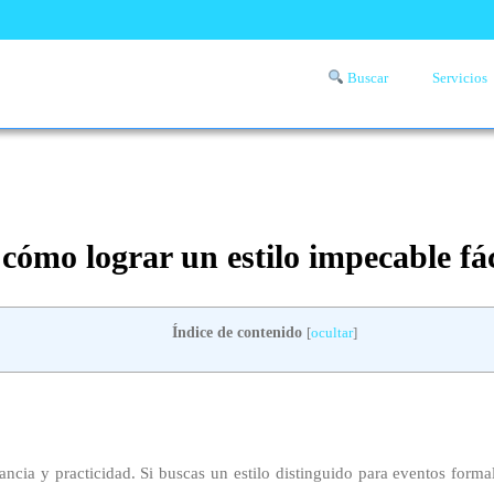
Buscar
Servicios
Comprueba si llega a tu zona el servicio a domicilio de lavandería
aquí
cómo lograr un estilo impecable fá
Índice de contenido
[
ocultar
]
ncia y practicidad. Si buscas un estilo distinguido para eventos formal