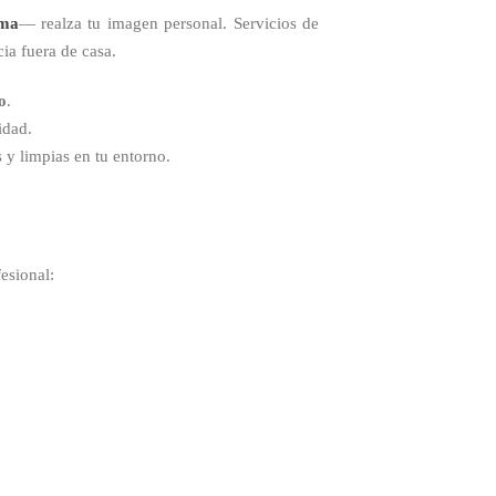
ama
— realza tu imagen personal. Servicios de
cia fuera de casa.
o
.
idad.
 y limpias en tu entorno.
esional: