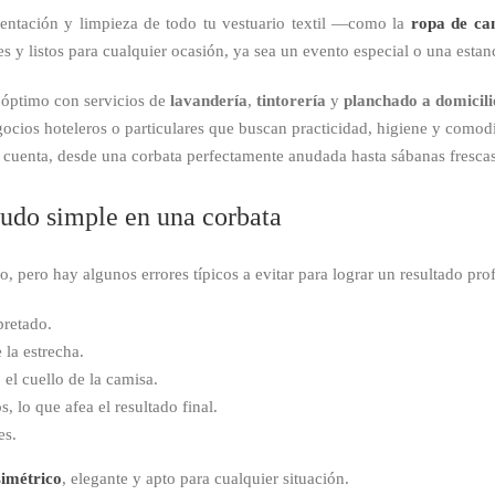
esentación y limpieza de todo tu vestuario textil —como la
ropa de c
s y listos para cualquier ocasión, ya sea un evento especial o una estan
o óptimo con servicios de
lavandería
,
tintorería
y
planchado a domicili
gocios hoteleros o particulares que buscan practicidad, higiene y comod
 cuenta, desde una corbata perfectamente anudada hasta sábanas frescas
nudo simple en una corbata
, pero hay algunos errores típicos a evitar para lograr un resultado prof
pretado.
la estrecha.
el cuello de la camisa.
 lo que afea el resultado final.
es.
simétrico
, elegante y apto para cualquier situación.