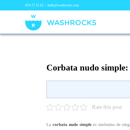
654 27 51 62
|
hello@washrocks.com
Corbata nudo simple: 
Rate this post
La
corbata nudo simple
es sinónimo de elega