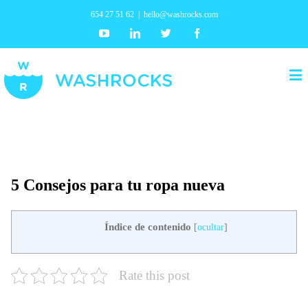
654 27 51 62
|
hello@washrocks.com
Youtube
Linkedin
Twitter
Facebook
5 Consejos para tu ropa nueva
Índice de contenido
[
ocultar
]
Rate this post