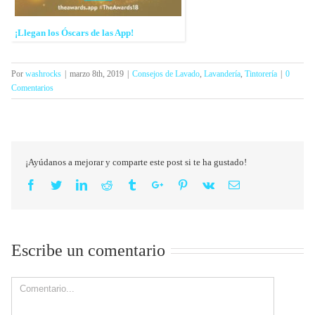
¡Llegan los Óscars de las App!
Por
washrocks
|
marzo 8th, 2019
|
Consejos de Lavado
,
Lavandería
,
Tintorería
|
0
Comentarios
¡Ayúdanos a mejorar y comparte este post si te ha gustado!
Facebook
Twitter
Linkedin
Reddit
Tumblr
Google+
Pinterest
Vk
Email
Escribe un comentario
Comment