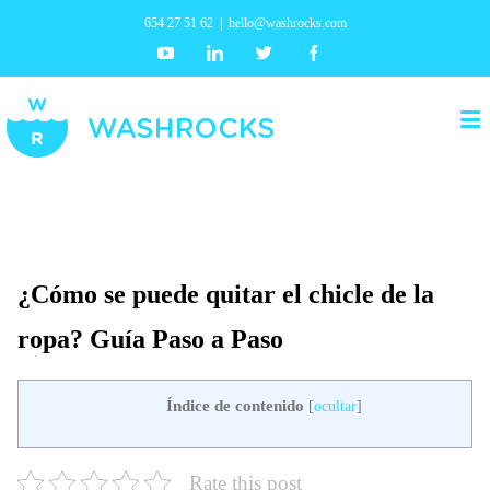
654 27 51 62
|
hello@washrocks.com
Youtube
Linkedin
Twitter
Facebook
¿Cómo se puede quitar el chicle de la
ropa? Guía Paso a Paso
Índice de contenido
[
ocultar
]
Rate this post