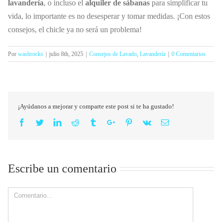
lavandería
, o incluso el
alquiler de sábanas
para simplificar tu
vida, lo importante es no desesperar y tomar medidas. ¡Con estos
consejos, el chicle ya no será un problema!
Por
washrocks
|
julio 8th, 2025
|
Consejos de Lavado
,
Lavandería
|
0 Comentarios
¡Ayúdanos a mejorar y comparte este post si te ha gustado!
Facebook
Twitter
Linkedin
Reddit
Tumblr
Google+
Pinterest
Vk
Email
Escribe un comentario
Comment